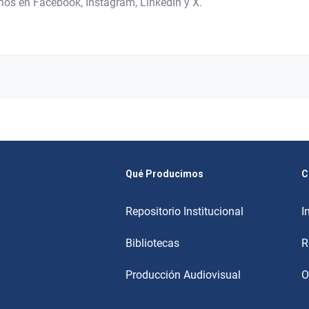
enos en Facebook, Instagram, LinkedIn y X.
Qué Producimos
C
Repositorio Institucional
I
Bibliotecas
R
Producción Audiovisual
O